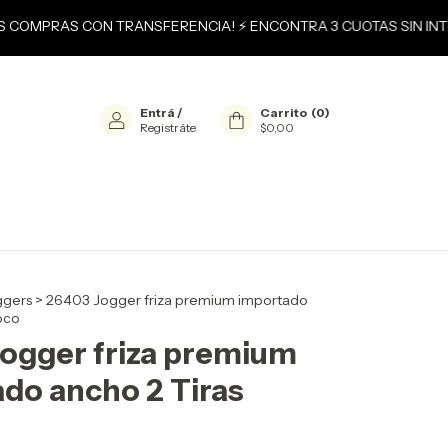
S COMPRAS CON TRANSFERENCIA! ⚡ ENCONTRA 3 CUOTAS SIN INTER
Entrá
/
Carrito
(
0
)
Registráte
$0,00
ggers
>
26403 Jogger friza premium importado
oco
ogger friza premium
do ancho 2 Tiras