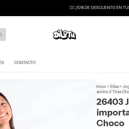
❤️‍🔥 ¡10% DE DESCUENTO EN TU
ES
CONTACTO
Inicio
>
Ellas
>
Jo
ancho 2 Tiras Ch
26403 J
importa
Choco