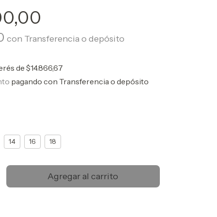
00,00
00
con
Transferencia o depósito
terés de
$14.866,67
nto
pagando con Transferencia o depósito
14
16
18