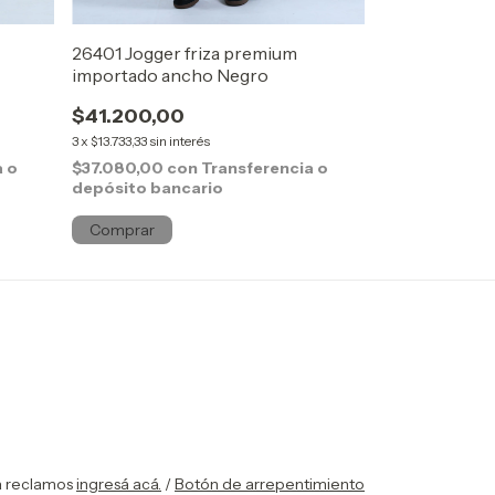
26401 Jogger friza premium
26401 Jogger 
importado ancho Negro
importado an
$41.200,00
$41.200,00
3
x
$13.733,33
sin interés
3
x
$13.733,33
sin in
a o
$37.080,00
con
Transferencia o
$37.080,00
c
depósito bancario
depósito ban
Comprar
Comprar
a reclamos
ingresá acá.
/
Botón de arrepentimiento