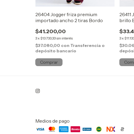
rlon brilloso
26404 Jogger friza premium
26411 
importado ancho 2 tiras Bordo
brillo
$41.200,00
$33.
3
x
$13.733,33
sin interés
3
x
$11.13
ferencia o
$37.080,00
con
Transferencia o
$30.0
depósito bancario
depósi
Comprar
Com
Medios de pago