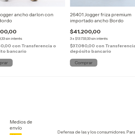
Jogger ancho darlon con
26401 Jogger friza premium
 Bordo
importado ancho Bordo
400,00
$41.200,00
3,33
sin interés
3
x
$13.733,33
sin interés
60,00
con
Transferencia o
$37.080,00
con
Transferenci
to bancario
depósito bancario
prar
Comprar
Medios de
envío
Defensa de las y los consumidores. Par