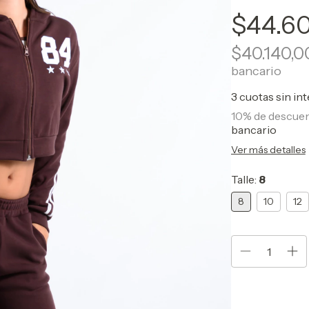
$44.6
$40.140,
bancario
3
cuotas sin in
10% de descue
bancario
Ver más detalles
Talle:
8
8
10
12