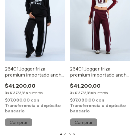
26401 Jogger friza
26401 Jogger friza
premium importado ancho
premium importado ancho
Negro
Bordo
$41.200,00
$41.200,00
3
x
$13.733,33
sin interés
3
x
$13.733,33
sin interés
$37.080,00
con
$37.080,00
con
Transferencia o depósito
Transferencia o depósito
bancario
bancario
Comprar
Comprar