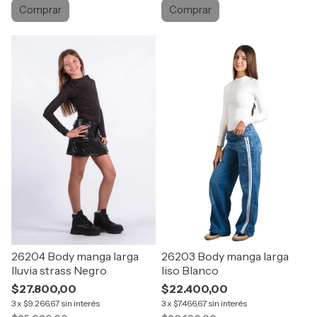
Comprar
Comprar
26204 Body manga larga
26203 Body manga larga
lluvia strass Negro
liso Blanco
$27.800,00
$22.400,00
3
x
$9.266,67
sin interés
3
x
$7.466,67
sin interés