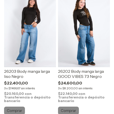
26203 Body manga larga
26202 Body manga larga
liso Negro
GOOD VIBES 73 Negro
$22.400,00
$24.600,00
3
x
$7.466,67
sin interés
3
x
$8.200,00
sin interés
$20.160,00
con
$22.140,00
con
Transferencia o depósito
Transferencia o depósito
bancario
bancario
Comprar
Comprar