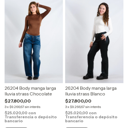
26204 Body manga larga
26204 Body manga larga
lluvia strass Chocolate
lluvia strass Blanco
$27.800,00
$27.800,00
3
x
$9.266,67
sin interés
3
x
$9.266,67
sin interés
$25.020,00
con
$25.020,00
con
Transferencia o depósito
Transferencia o depósito
bancario
bancario