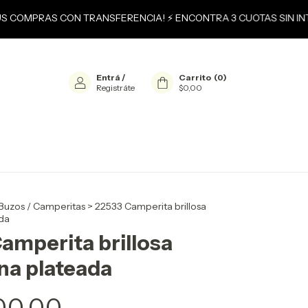
TUS COMPRAS CON TRANSFERENCIA! ⚡ ENCONTRA 3 CUOTAS SIN INT
Entrá
/
Carrito
(
0
)
Registráte
$0,00
Buzos / Camperitas
>
22533 Camperita brillosa
da
amperita brillosa
na plateada
00,00