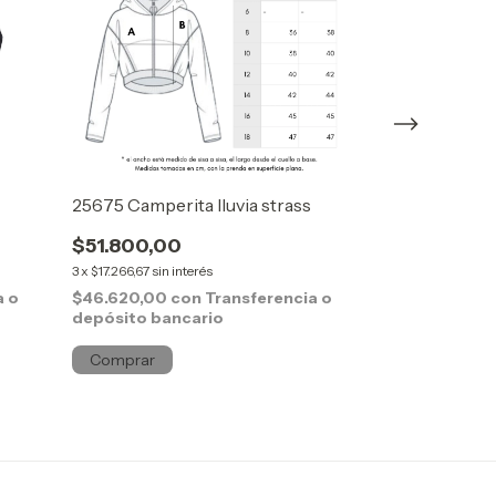
25675 Camperita lluvia strass
25585 Camperi
$51.800,00
$39.000,0
3
x
$17.266,67
sin interés
3
x
$13.000,00
sin
a o
$46.620,00
con
Transferencia o
$35.100,00
c
depósito bancario
depósito ban
Comprar
Comprar