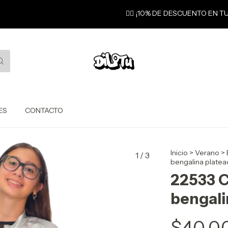
❤️‍🔥 ¡10% DE DESCUENTO EN 
ES
CONTACTO
Inicio
>
Verano
>
1
/
3
bengalina platea
22533 C
bengali
$40.0