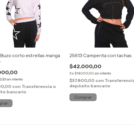
Buzo corto estrellas manga
25613 Camperita con tachas
o
$42.000,00
000,00
3
x
$14.000,00
sin interés
3,33
sin interés
$37.800,00
con
Transferenci
depósito bancario
00,00
con
Transferencia o
to bancario
Comprar
prar