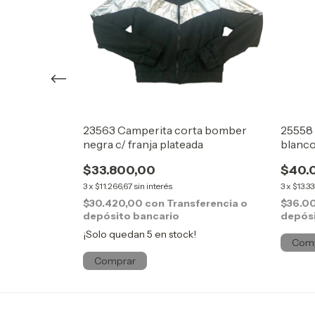
nada tipo
23563 Camperita corta bomber
25558 
negra c/ franja plateada
blanc
$33.800,00
$40.
3
x
$11.266,67
sin interés
3
x
$13.33
ferencia o
$30.420,00
con
Transferencia o
$36.0
depósito bancario
depósi
¡Solo quedan
5
en stock!
Com
Comprar