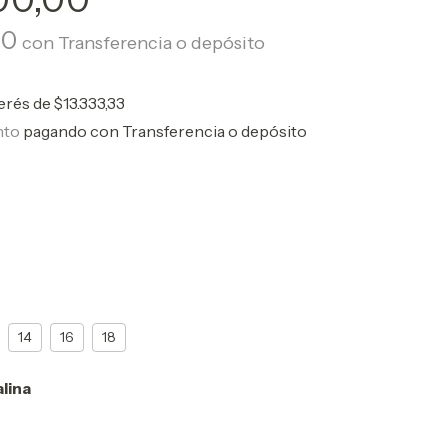
00
con
Transferencia o depósito
terés de
$13.333,33
nto
pagando con Transferencia o depósito
14
16
18
lina