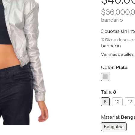
$36.000,
bancario
3
cuotas sin in
10% de descue
bancario
Ver más detalles
Color:
Plata
Talle:
8
8
10
12
Material:
Benga
Bengalina