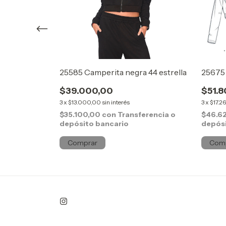
power 71
25585 Camperita negra 44 estrella
25675 
$39.000,00
$51.
3
x
$13.000,00
sin interés
3
x
$17.26
ferencia o
$35.100,00
con
Transferencia o
$46.6
depósito bancario
depósi
Comprar
Com