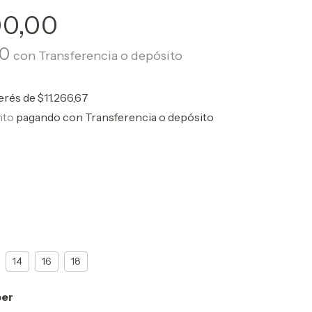
00,00
00
con
Transferencia o depósito
terés de
$11.266,67
nto
pagando con Transferencia o depósito
14
16
18
er