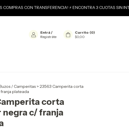
US COMPRAS CON TRANSFERENCIA! ⚡ ENCONTRA 3 CUOTAS SIN INTE
Entrá
/
Carrito
(
0
)
Registráte
$0,00
Buzos / Camperitas
>
23563 Camperita corta
franja plateada
amperita corta
negra c/ franja
a