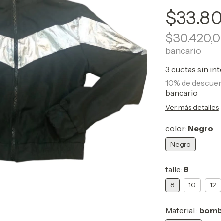
$33.8
$30.420,
bancario
3
cuotas sin in
10% de descue
bancario
Ver más detalles
color:
Negro
Negro
talle:
8
8
10
12
Material :
bomb