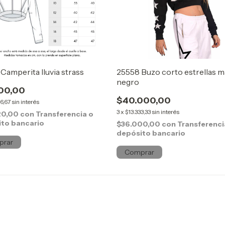
Camperita lluvia strass
25558 Buzo corto estrellas 
negro
800,00
$40.000,00
6,67
sin interés
3
x
$13.333,33
sin interés
20,00
con
Transferencia o
to bancario
$36.000,00
con
Transferenci
depósito bancario
prar
Comprar