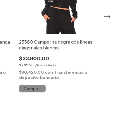
manga
25560 Camperita negra dos lineas
25586 Camper
diagonales blancas
americana
$33.800,00
$48.000,0
3
x
$11.266,67
sin interés
3
x
$16.000,00
sin
a o
$30.420,00
con
Transferencia o
$43.200,00
c
depósito bancario
depósito ban
Comprar
Comprar