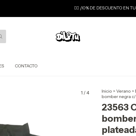
❤️‍🔥 ¡10% DE DESCUENTO EN T
ES
CONTACTO
Inicio
>
Verano
>
1
/
4
bomber negra c/ 
23563 C
bomber 
platead