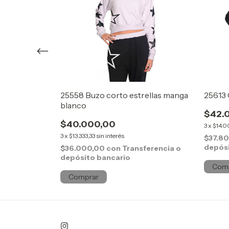
a strass
25558 Buzo corto estrellas manga
25613 
blanco
$42.
$40.000,00
3
x
$14.
3
x
$13.333,33
sin interés
ferencia o
$37.8
depósi
$36.000,00
con
Transferencia o
depósito bancario
Com
Comprar