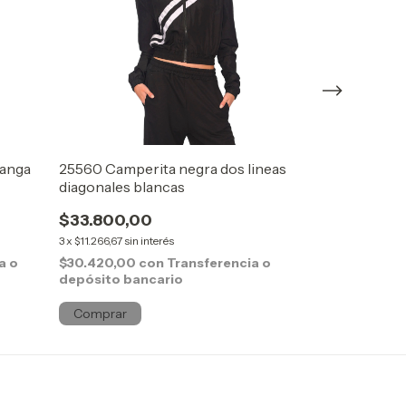
manga
25560 Camperita negra dos lineas
25585 Camperi
diagonales blancas
$39.000,0
$33.800,00
3
x
$13.000,00
sin
3
x
$11.266,67
sin interés
$35.100,00
c
depósito ban
a o
$30.420,00
con
Transferencia o
depósito bancario
Comprar
Comprar