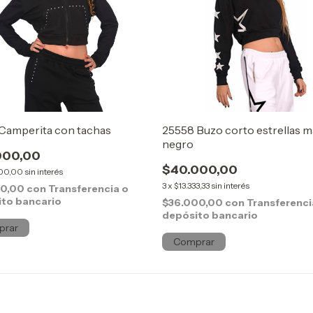
Camperita con tachas
25558 Buzo corto estrellas 
negro
000,00
$40.000,00
000,00
sin interés
3
x
$13.333,33
sin interés
00,00
con
Transferencia o
to bancario
$36.000,00
con
Transferenci
depósito bancario
prar
Comprar