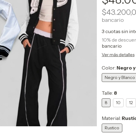
$43.200,
bancario
3
cuotas sin in
10% de descue
bancario
Ver más detalles
Color:
Negro y
Negro y Blanco
Talle:
8
8
10
12
Material:
Rusti
Rustico