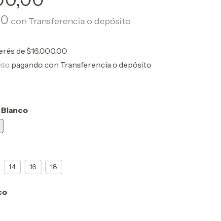
00
con
Transferencia o depósito
terés de
$16.000,00
nto
pagando con Transferencia o depósito
 Blanco
14
16
18
co