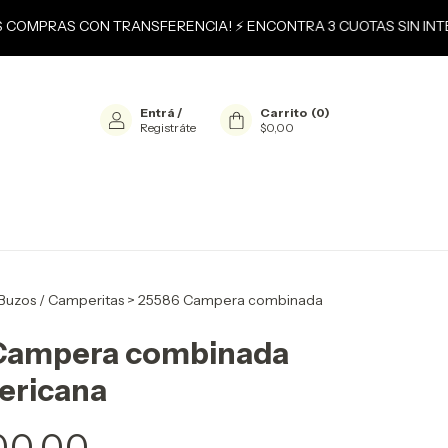
S COMPRAS CON TRANSFERENCIA! ⚡ ENCONTRA 3 CUOTAS SIN INTE
Entrá
/
Carrito
(
0
)
Registráte
$0,00
Buzos / Camperitas
>
25586 Campera combinada
Campera combinada
ericana
00,00