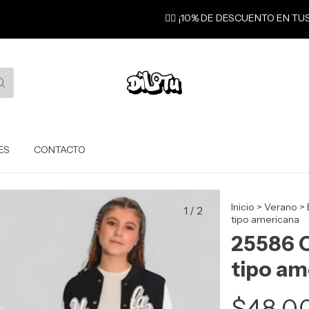
❤️‍🔥 ¡10% DE DESCUENTO EN TU
ES
CONTACTO
Inicio
>
Verano
>
1
/
2
tipo americana
25586 
tipo am
$48.0