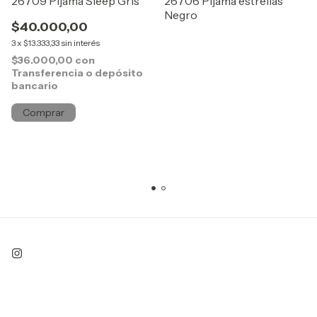
26709 Pijama Sleep Gris
26706 Pijama estrellas
Negro
$40.000,00
3
x
$13.333,33
sin interés
$36.000,00
con
Transferencia o depósito
bancario
Comprar