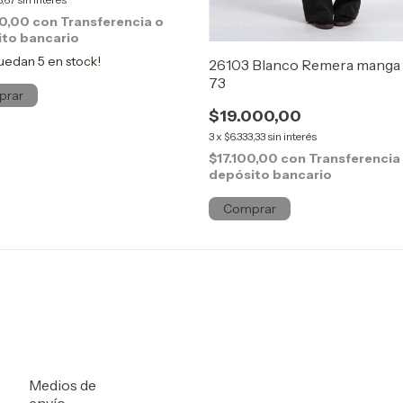
00,00
con
Transferencia o
to bancario
quedan
5
en stock!
26103 Blanco Remera manga 
73
prar
$19.000,00
3
x
$6.333,33
sin interés
$17.100,00
con
Transferencia
depósito bancario
Comprar
Medios de