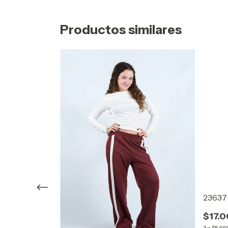
Productos similares
23637
$17.
3
x
$5.66