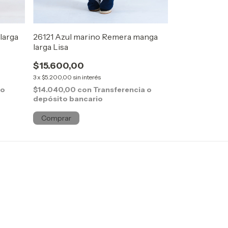
larga
26121 Azul marino Remera manga
26121 Negro 
larga Lisa
Lisa
$15.600,00
$15.600,00
3
x
$5.200,00
sin interés
3
x
$5.200,00
sin 
 o
$14.040,00
con
Transferencia o
$14.040,00
c
depósito bancario
depósito ban
Comprar
Comprar