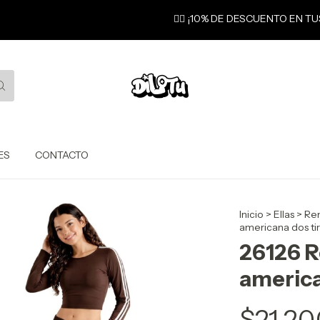
❤️‍🔥 ¡10% DE DESCUENTO EN TU
ES
CONTACTO
Inicio
>
Ellas
>
Rem
americana dos ti
26126 
america
$21.20