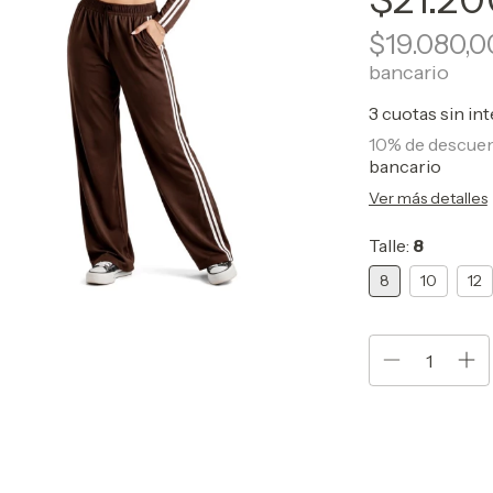
$19.080,
bancario
3
cuotas sin in
10% de descue
bancario
Ver más detalles
Talle:
8
8
10
12