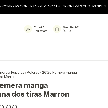
S COMPRAS CON TRANSFERENCIA! ⚡ ENCONTRA 3 CUOTAS SIN INTE
Entrá
/
Carrito
(
0
)
Registráte
$0,00
eras/ Puperas / Poleras
>
26126 Remera manga
ras Marron
Remera manga
na dos tiras Marron
0,00