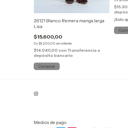
$15.3
depósi
¡Solo 
nga Larga
26121 Blanco Remera manga larga
Lisa
Com
$15.600,00
3
x
$5.200,00
sin interés
erencia o
$14.040,00
con
Transferencia o
depósito bancario
Comprar
Medios de pago