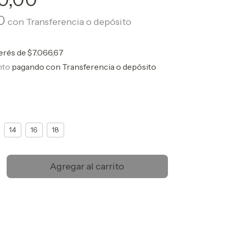
00
con
Transferencia o depósito
terés de
$7.066,67
nto
pagando con Transferencia o depósito
14
16
18