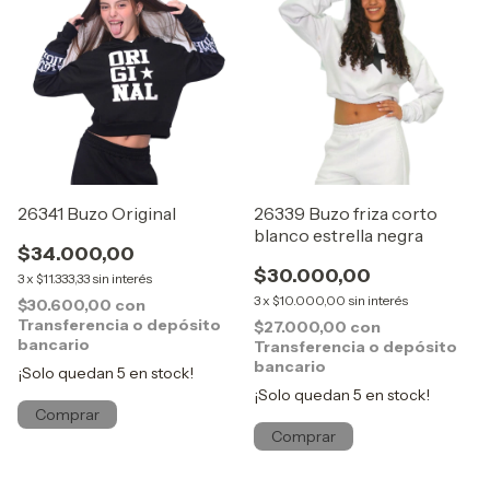
26341 Buzo Original
26339 Buzo friza corto
blanco estrella negra
$34.000,00
$30.000,00
3
x
$11.333,33
sin interés
3
x
$10.000,00
sin interés
$30.600,00
con
Transferencia o depósito
$27.000,00
con
bancario
Transferencia o depósito
bancario
¡Solo quedan
5
en stock!
¡Solo quedan
5
en stock!
Comprar
Comprar