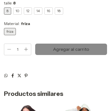
talle:
8
8
10
12
14
16
18
Material :
friza
friza
Productos similares