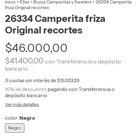
Inicio
>
Ellas
>
Buzos Camperitas y Sweters
>
26334 Camperita
friza Original recortes
26334 Camperita friza
Original recortes
$46.000,00
$41.400,00
con
Transferencia o depósito
bancario
3
cuotas sin interés de
$15.333,33
10% de descuento
pagando con Transferencia o
depósito bancario
Ver más detalles
color:
Negro
Negro