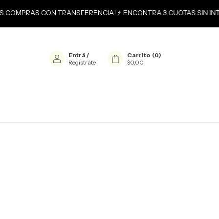
US COMPRAS CON TRANSFERENCIA! ⚡ ENCONTRA 3 CUOTAS SIN INT
Entrá
/
Carrito
(
0
)
Registráte
$0,00