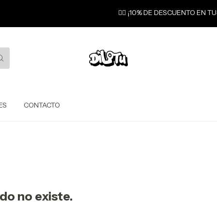
❤️‍🔥 ¡10% DE DESCUENTO EN T
ES
CONTACTO
do no existe.
.