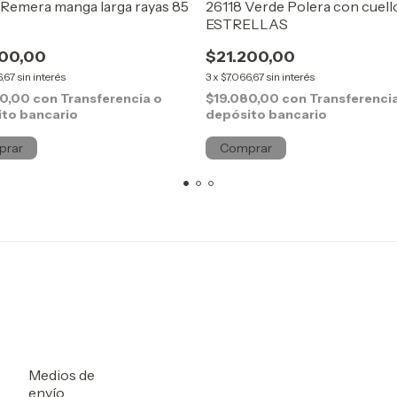
Remera manga larga rayas 85
26118 Verde Polera con cuell
ESTRELLAS
200,00
$21.200,00
6,67
sin interés
3
x
$7.066,67
sin interés
80,00
con
Transferencia o
$19.080,00
con
Transferenci
to bancario
depósito bancario
prar
Comprar
Medios de
envío