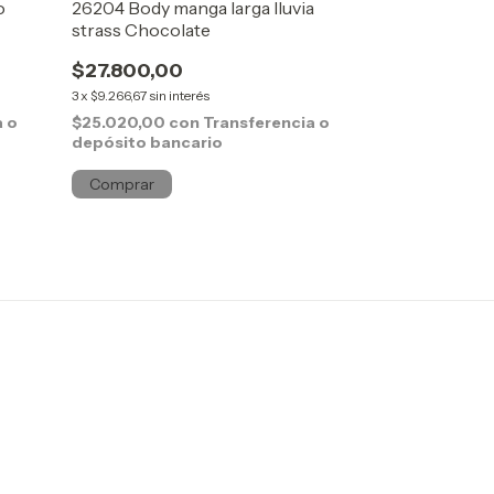
o
26204 Body manga larga lluvia
26204 Body ma
strass Chocolate
strass Negro
$27.800,00
$27.800,00
3
x
$9.266,67
sin interés
3
x
$9.266,67
sin in
a o
$25.020,00
con
Transferencia o
$25.020,00
c
depósito bancario
depósito ban
Comprar
Comprar