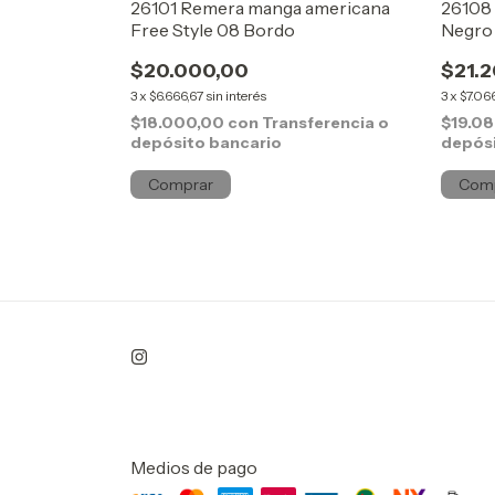
BEL SOUL
26101 Remera manga americana
26108 
Free Style 08 Bordo
Negro
$20.000,00
$21.
3
x
$6.666,67
sin interés
3
x
$7.06
erencia o
$18.000,00
con
Transferencia o
$19.0
depósito bancario
depósi
Comprar
Com
Medios de pago