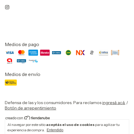
Medios de pago
Medios de envío
Defensa de las y los consumidores. Para reclamos
ingresá acá.
/
Botón de arrepentimiento
Al navegar por este sitio
aceptás el uso de cookies
para agilizar tu
Copyright Dilo tu - 2026. Todos los derechos reservados.
experiencia de compra.
Entendido