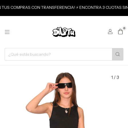
 EN TUS COMPRAS CON TRANSFERENCIA! ⚡ ENCONTRA 3 CUOTAS SIN
0
1
/
3