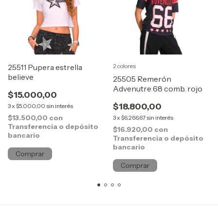
25511 Pupera estrella
2 colores
believe
25505 Remerón
Advenutre 68 comb. rojo
$15.000,00
$18.800,00
3
x
$5.000,00
sin interés
$13.500,00
con
3
x
$6.266,67
sin interés
Transferencia o depósito
$16.920,00
con
bancario
Transferencia o depósito
bancario
Comprar
Comprar