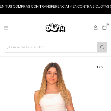
TO EN TUS COMPRAS CON TRANSFERENCIA! ⚡ ENCONTRA 3 CUOTAS S
0
1
/
2