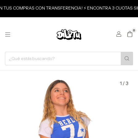
 EN TUS COMPRAS CON TRANSFERENCIA! ⚡ ENCONTRA 3 CUOTAS SI
0
1
/
3