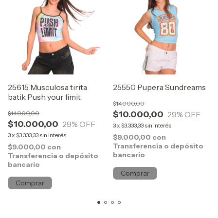
25615 Musculosa tirita
25550 Pupera Sundreams
batik Push your limit
$14.000,00
$10.000,00
$14.000,00
29
% OFF
$10.000,00
29
% OFF
3
x
$3.333,33
sin interés
3
x
$3.333,33
sin interés
$9.000,00
con
Transferencia o depósito
$9.000,00
con
bancario
Transferencia o depósito
bancario
Comprar
Comprar