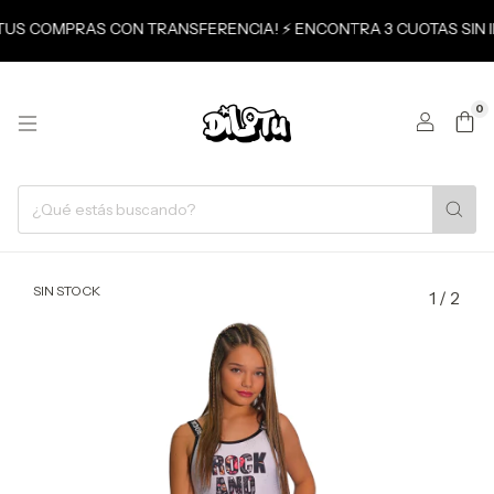
N TUS COMPRAS CON TRANSFERENCIA! ⚡ ENCONTRA 3 CUOTAS SIN 
0
SIN STOCK
1
/
2