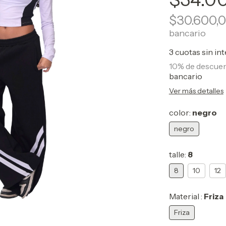
$30.600,
bancario
3
cuotas sin in
10% de descue
bancario
Ver más detalles
color:
negro
negro
talle:
8
8
10
12
Material :
Friza
Friza