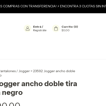
US COMPRAS CON TRANSFERENCIA! ⚡ ENCONTRA 3 CUOTAS SIN INT
Entrá
/
Carrito
(
0
)
Registráte
$0,00
antalones / Jogger
>
23592 Jogger ancho doble
ro
ogger ancho doble tira
 negro
00,00