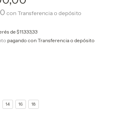
00
con
Transferencia o depósito
terés de
$11.333,33
nto
pagando con Transferencia o depósito
14
16
18