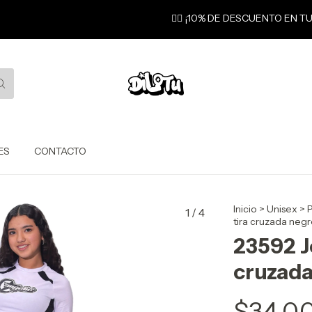
❤️‍🔥 ¡10% DE DESCUENTO EN T
ES
CONTACTO
Inicio
>
Unisex
>
P
1
/
4
tira cruzada neg
23592 J
cruzada
$34.0