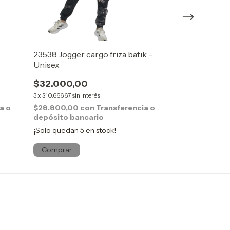
23538 Jogger cargo friza batik -
23581 Pantalon
Unisex
$32.000,0
$32.000,00
3
x
$10.666,67
sin i
3
x
$10.666,67
sin interés
$28.800,00
c
depósito ban
a o
$28.800,00
con
Transferencia o
depósito bancario
¡Solo quedan
5
¡Solo quedan
5
en stock!
Comprar
Comprar