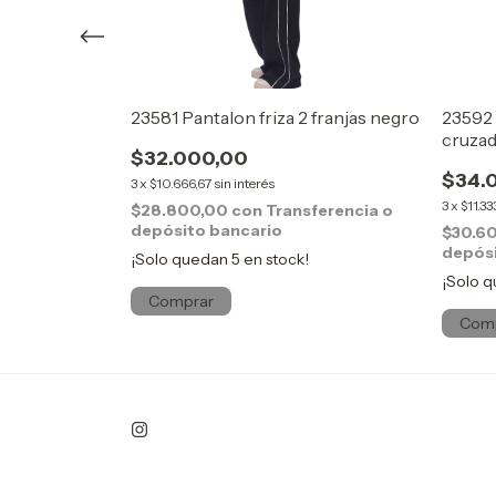
Oxford blanco
23581 Pantalon friza 2 franjas negro
23592 
cruzad
$32.000,00
$34.
3
x
$10.666,67
sin interés
3
x
$11.33
$28.800,00
con
Transferencia o
depósito bancario
ferencia o
$30.6
depósi
¡Solo quedan
5
en stock!
¡Solo 
Comprar
Com