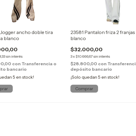
Jogger ancho doble tira
23581 Pantalon friza 2 franjas
a blanco
blanco
000,00
$32.000,00
3,33
sin interés
3
x
$10.666,67
sin interés
00,00
con
Transferencia o
$28.800,00
con
Transferenci
to bancario
depósito bancario
quedan
5
en stock!
¡Solo quedan
5
en stock!
prar
Comprar