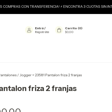
US COMPRAS CON TRANSFERENCIA! ⚡ ENCONTRA 3 CUOTAS SIN INT
Entrá
/
Carrito
(
0
)
Registráte
$0,00
antalones / Jogger
>
23581 Pantalon friza 2 franjas
ntalon friza 2 franjas
00,00