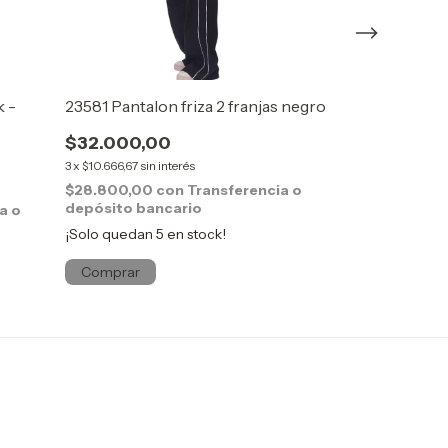
k -
23581 Pantalon friza 2 franjas negro
23558 Pantalo
con estrella 
$32.000,00
$32.000,0
3
x
$10.666,67
sin interés
3
x
$10.666,67
sin i
$28.800,00
con
Transferencia o
depósito bancario
a o
$28.800,00
c
depósito ban
¡Solo quedan
5
en stock!
¡Solo quedan
5
Comprar
Comprar