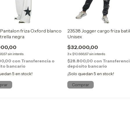
Pantalon friza Oxford blanco
23538 Jogger cargo friza bati
trella negra
Unisex
000,00
$32.000,00
66,67
sin interés
3
x
$10.666,67
sin interés
00,00
con
Transferencia o
$28.800,00
con
Transferenci
to bancario
depósito bancario
quedan
5
en stock!
¡Solo quedan
5
en stock!
prar
Comprar