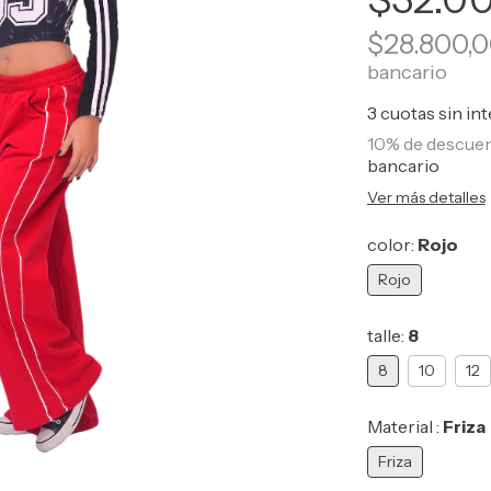
$28.800,
bancario
3
cuotas sin in
10% de descue
bancario
Ver más detalles
color:
Rojo
Rojo
talle:
8
8
10
12
Material :
Friza
Friza