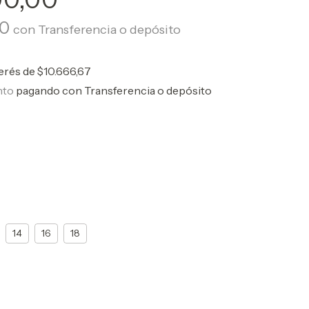
00
con
Transferencia o depósito
terés de
$10.666,67
nto
pagando con Transferencia o depósito
14
16
18