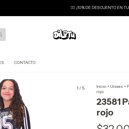
❤️‍🔥 ¡10% DE DESCUENTO EN T
ES
CONTACTO
Inicio
>
Unisex
>
P
1
/
5
rojo
23581 Pa
rojo
$32.0