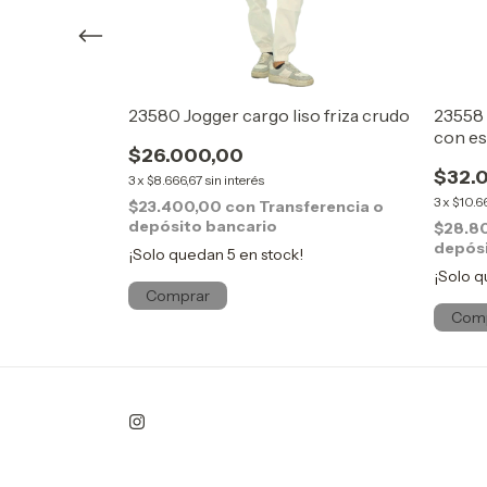
 franjas
23580 Jogger cargo liso friza crudo
23558 
con es
$26.000,00
$32.
3
x
$8.666,67
sin interés
3
x
$10.6
$23.400,00
con
Transferencia o
depósito bancario
ferencia o
$28.8
depósi
¡Solo quedan
5
en stock!
¡Solo 
Comprar
Com